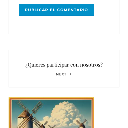
Navegación
de
¿Quieres participar con nosotros?
entradas
Next
NEXT
Post