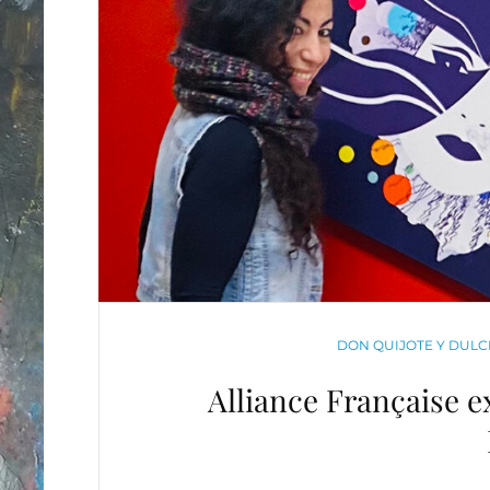
CATEGORIES
DON QUIJOTE Y DULCI
Alliance Française 