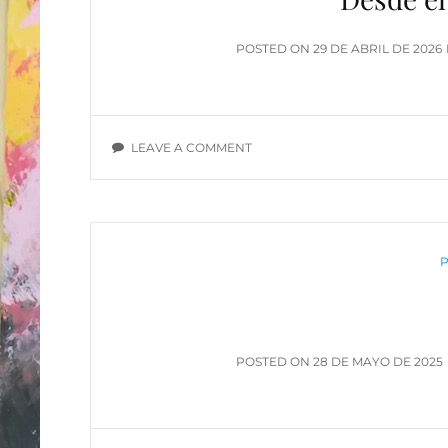
POSTED
POSTED ON
29 DE ABRIL DE 2026
ON
ON
LEAVE A COMMENT
DESDE
EL
HILO
DEL
PASADO
C
P
POSTED
POSTED ON
28 DE MAYO DE 2025
ON