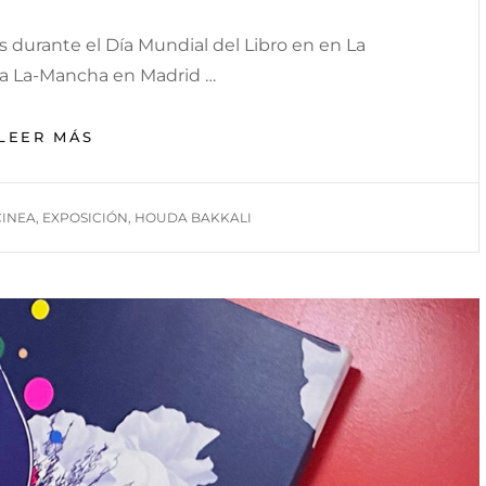
s durante el Día Mundial del Libro en en La
lla La-Mancha en Madrid …
ARTE
LEER MÁS
DIGITAL
Y
NUEVAS
INEA
,
EXPOSICIÓN
,
HOUDA BAKKALI
TECNOLOGÍAS
DURANTE
EL
DÍA
MUNDIAL
DEL
LIBRO
EN
EN
LA
CASA