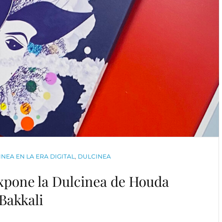
DE
CASTILLA
LA-
MANCHA
EN
MADRID
NEA EN LA ERA DIGITAL
,
DULCINEA
expone la Dulcinea de Houda
Bakkali