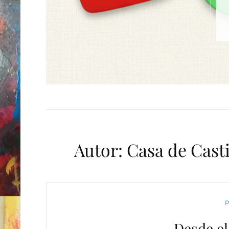
Autor:
Casa de Cast
C
P
Desde el