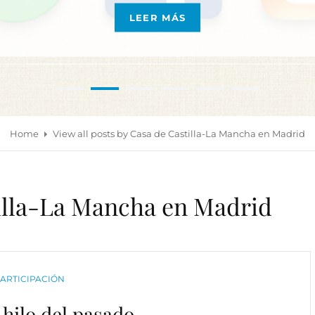
LEER MÁS
REDES
SOCIALES
DE
LA
CASA
•
•
•
•
•
•
Home
View all posts by
Casa de Castilla-La Mancha en Madrid
illa-La Mancha en Madrid
ATEGORIES
ARTICIPACIÓN
 hilo del pasado