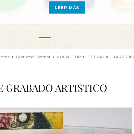
LEER MÁS
REDES
SOCIALES
DE
LA
CASA
•
•
•
•
•
•
Home
Featured Content
NUEVO CURSO DE GRABADO ARTISTIC
E GRABADO ARTISTICO